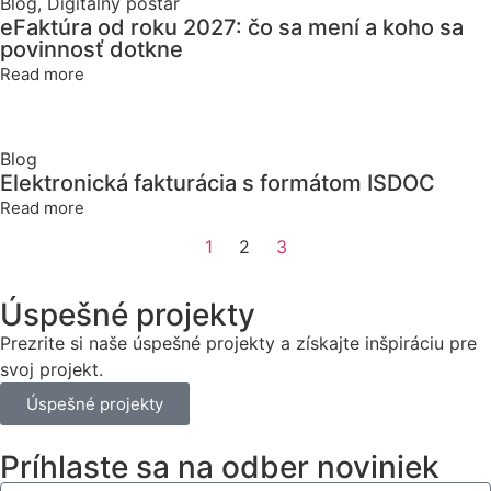
Blog
,
Digitálny poštár
eFaktúra od roku 2027: čo sa mení a koho sa
povinnosť dotkne
Read more
Blog
Elektronická fakturácia s formátom ISDOC
Read more
1
2
3
Úspešné projekty
Prezrite si naše úspešné projekty a získajte inšpiráciu pre
svoj projekt.
Úspešné projekty
Príhlaste sa na odber noviniek