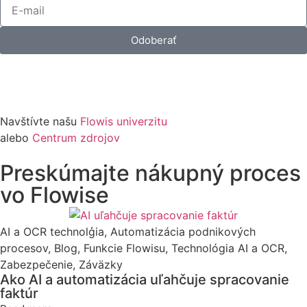
Odoberať
Naučte sa používať Flowis
Navštívte našu
Flowis univerzitu
alebo
Centrum zdrojov
Preskúmajte nákupný proces
vo Flowise
AI a OCR technolģia
,
Automatizácia podnikových
procesov
,
Blog
,
Funkcie Flowisu
,
Technológia AI a OCR
,
Zabezpečenie
,
Záväzky
Ako AI a automatizácia uľahčuje spracovanie
faktúr