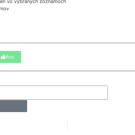
 len vo vybraných zoznamoch
amov
Áno