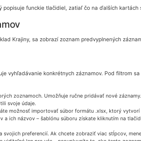
popisuje funckie tlačidiel, zatiaľ čo na ďalších kartác
amov
ríklad Krajiny, sa zobrazí zoznam predvyplnených zázn
čuje vyhľadávanie konkrétnych záznamov. Pod filtrom sa 
ektorých zoznamoch. Umožňuje ručne pridávať nové záznamy.
ili svoje údaje.
áte možnosť importovať súbor formátu .xlsx, ktorý vytvor
ov a ich názvov – šablónu súboru získate kliknutím na tlačid
 svojich preferencií. Ak chcete zobraziť viac stĺpcov, mene
 viditeľné len pre vás – neovplyvníte to, ako tento zoznam