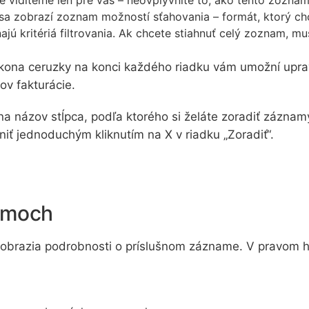
a sa zobrazí zoznam možností sťahovania – formát, ktorý chc
jú kritériá filtrovania. Ak chcete stiahnuť celý zoznam, musít
ona ceruzky na konci každého riadku vám umožní upravi
v fakturácie.
a názov stĺpca, podľa ktorého si želáte zoradiť záznam
ť jednoduchým kliknutím na X v riadku „Zoradiť“.
amoch
obrazia podrobnosti o príslušnom zázname. V pravom ho