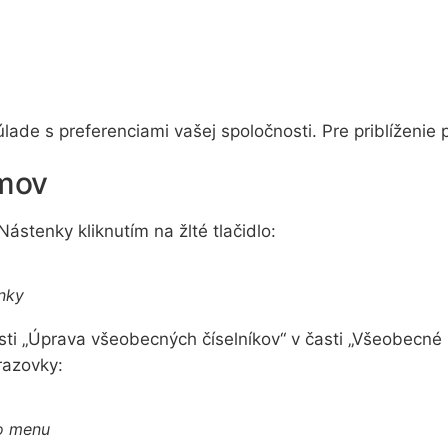
lade s preferenciami vašej spoločnosti. Pre priblíženie 
mov
stenky kliknutím na žlté tlačidlo:
nky
ti „Úprava všeobecných číselníkov“ v časti „Všeobecn
razovky:
ho menu