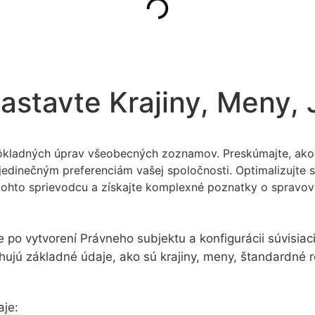
stavte Krajiny, Meny,
kladných úprav všeobecných zoznamov. Preskúmajte, ako p
 jedinečným preferenciám vašej spoločnosti. Optimalizujt
tohto sprievodcu a získajte komplexné poznatky o spravov
po vytvorení Právneho subjektu a konfigurácii súvisia
ahujú základné údaje, ako sú krajiny, meny, štandardné
aje: