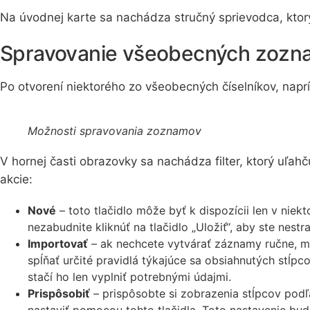
Na úvodnej karte sa nachádza stručný sprievodca, ktorý 
Spravovanie všeobecných zozn
Po otvorení niektorého zo všeobecných číselníkov, nap
Možnosti spravovania zoznamov
V hornej časti obrazovky sa nachádza filter, ktorý uľah
akcie:
Nové
– toto tlačidlo môže byť k dispozícii len v ni
nezabudnite kliknúť na tlačidlo „Uložiť“, aby ste nestrat
Importovať
– ak nechcete vytvárať záznamy ručne, m
spĺňať určité pravidlá týkajúce sa obsiahnutých stĺpc
stačí ho len vyplniť potrebnými údajmi.
Prispôsobiť
– prispôsobte si zobrazenia stĺpcov podľa
nastaviť pomocou tohto tlačidla. Toto nastavenie bude