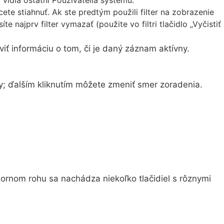
ete stiahnuť. Ak ste predtým použili filter na zobrazenie
e najprv filter vymazať (použite vo filtri tlačidlo „Vyčistiť
ť informáciu o tom, či je daný záznam aktívny.
y; ďalším kliknutím môžete zmeniť smer zoradenia.
rnom rohu sa nachádza niekoľko tlačidiel s rôznymi