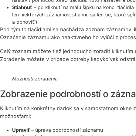
Stiahnuť
– po kliknutí na malú šípku na konci tlačidl
len niektorých záznamov, stiahnu sa len tie, ktoré spĺňa
a obnoviť“).
Pod týmito tlačidlami sa nachádza zoznam záznamov. Ik
Označenie záznamu ako neaktívneho ho vylúči z proceso
Celý zoznam môžete tiež jednoducho zoradiť kliknutím n
Zoradenie môžete v prípade potreby kedykoľvek odstráni
Možnosti zoradenia
Zobrazenie podrobností o zázn
Kliknutím na konkrétny riadok sa v samostatnom okne z
možnosťami:
Upraviť
– úprava podrobností záznamu