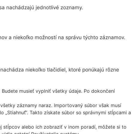
h sa nachádzajú jednotlivé zoznamy.
amov a niekoľko možností na správu týchto záznamov.
nachádza niekoľko tlačidiel, ktoré ponúkajú rôzne
 Budete musieť vyplniť všetky údaje. Po dokončení
í všetky záznamy naraz. Importovaný súbor však musí
lo „Stiahnuť“. Takto získate súbor so správnymi stĺpcami a
j stĺpcov alebo ich zobraziť v inom poradí, môžete si to
 vidia ostatní Používatelia systému.