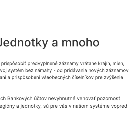
 Jednotky a mnoho
rispôsobiť predvyplnené záznamy vrátane krajín, mien,
e svoj systém bez námahy - od pridávania nových záznamov
aní a prispôsobení všeobecných číselníkov pre zvýšenie
cich Bankových účtov nevyhnutné venovať pozornosť
 regióny a jednotky, sú pre vás v našom systéme vopred