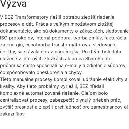
Výzva
V BEZ Transformatory riešili potrebu zlepšiť riadenie
procesov a dát. Práca s veľkým množstvom zložitej
dokumentácie, ako sú dokumenty o zákazkách, sledovanie
ISO protokolov, interná podpora, tvorba zmlúv, fakturácia
za energiu, cenotvorba transformátorov a sledovanie
údržby, sa stávala čoraz náročnejšia. Predtým boli dáta
uložené v interných zložkách alebo na SharePointe,
pričom sa často spoliehali na e-maily a zdieľanie súborov,
čo spôsobovalo oneskorenia a chyby.
Tieto manuálne procesy komplikovali udržanie efektivity a
kvality. Aby tieto problémy vyriešili, BEZ hľadali
komplexné automatizované riešenie. Cieľom bolo
centralizovať procesy, zabezpečiť plynulý priebeh prác,
zvýšiť presnosť a zlepšiť prehľadnosť pre zamestnancov aj
zákazníkov.